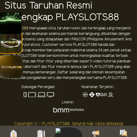
Situs Taruhan Resmi
Terlengkap PLAYSLOTS88
PLAYSLOTS88
merupakan situs taruhan resmi dan terlengkap yang menjamin
kenyamanan dan keamanan selama permainan berlangsung, dibuktikan dengan
legalitas dan lisensi yang didapatkan dari PAGCOR (Philippine Amusement And
Gaming Corporation). Customer service PLAYSLOTS88 handal dan
profesional siap memberikan pelayanan maksimal selama 24 jam penuh setiap
hari. PLAYSLOTS88 telah berkomitmen untuk meningkatkan kualitas terbaik
melalui fasilitas dan fitur-fitur yang diberikan seperti video tutorial, panduan
betting, link alternatif dan fitur menarik lainnya dari PLAYSLOTS88 yang akan
membantu menuju kemenangan. Daftar sekarang dan nikmati kesempatan
mendapatkan pengalaman seru dan menyenangkan bersama PLAYSLOTS88 .
Dukungan Perangkat :
Keamanan Terjamin :
Lisensi :
Copyright © - PLAYSLOTS88. Seluruh hak cipta dilindungi