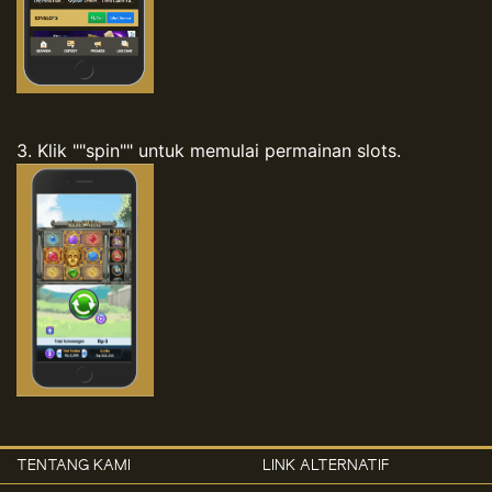
3. Klik ""spin"" untuk memulai permainan slots.
TENTANG KAMI
LINK ALTERNATIF