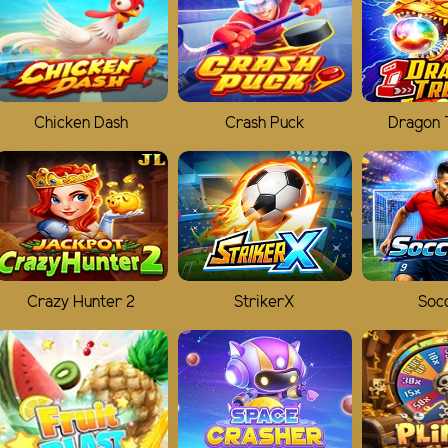
Chicken Dash
Crash Puck
Dragon 
Crazy Hunter 2
StrikerX
Soc