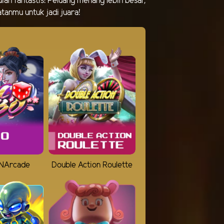
h fantastis! Peluang menang lebih besar,
anmu untuk jadi juara!
DNArcade
Double Action Roulette