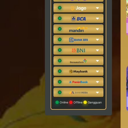
Online
Offline
Gangguan