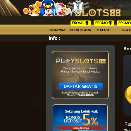
PROMO
PROMO
PROM
BERANDA
SPORTBOOK
E-SPORT
SLOT
Info :
Selamat Datang di 
Be
Ras