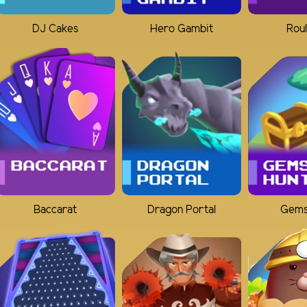
DJ Cakes
Hero Gambit
Rou
Baccarat
Dragon Portal
Gems