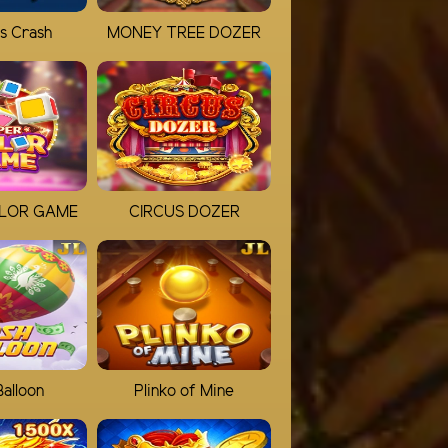
ss Crash
MONEY TREE DOZER
OLOR GAME
CIRCUS DOZER
Balloon
Plinko of Mine